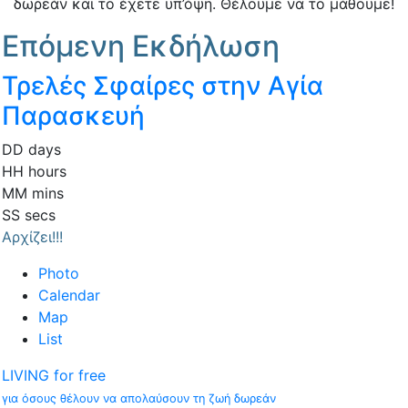
δωρεάν και το έχετε υπ’όψη. Θέλουμε να το μάθουμε!
Επόμενη Εκδήλωση
Τρελές Σφαίρες στην Αγία
Παρασκευή
DD
days
HH
hours
MM
mins
SS
secs
Αρχίζει!!!
Photo
Calendar
Map
List
LIVING for free
για όσους θέλουν να απολαύσουν τη ζωή δωρεάν