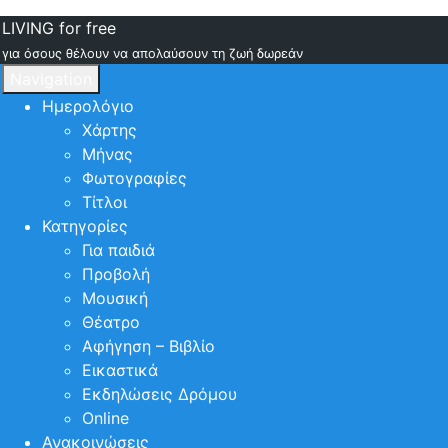
LIVING for free
για όσους θέλουν να απολαύσουν τη ζωή δωρεάν
Navigation
Ημερολόγιο
Χάρτης
Μήνας
Φωτογραφίες
Τίτλοι
Κατηγορίες
Για παιδιά
Προβολή
Μουσική
Θέατρο
Αφήγηση – Βιβλίο
Εικαστικά
Εκδηλώσεις Δρόμου
Online
Ανακοινώσεις