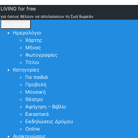
LIVING for free
για όσους θέλουν να απολαύσουν τη ζωή δωρεάν
Navigation
Ημερολόγιο
Χάρτης
Μήνας
Φωτογραφίες
Τίτλοι
Κατηγορίες
Για παιδιά
Προβολή
Μουσική
Θέατρο
Αφήγηση – Βιβλίο
Εικαστικά
Εκδηλώσεις Δρόμου
Online
Ανακοινώσεις