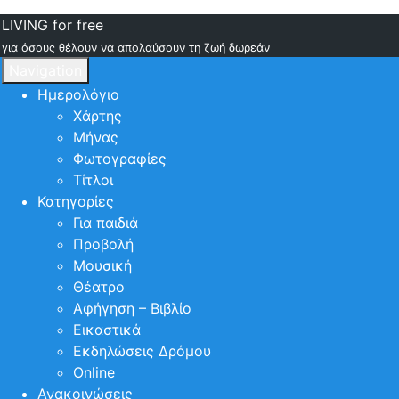
LIVING for free
για όσους θέλουν να απολαύσουν τη ζωή δωρεάν
Navigation
Ημερολόγιο
Χάρτης
Μήνας
Φωτογραφίες
Τίτλοι
Κατηγορίες
Για παιδιά
Προβολή
Μουσική
Θέατρο
Αφήγηση – Βιβλίο
Εικαστικά
Εκδηλώσεις Δρόμου
Online
Ανακοινώσεις