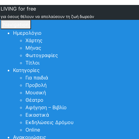
LIVING for free
για όσους θέλουν να απολαύσουν τη ζωή δωρεάν
Navigation
Ημερολόγιο
Χάρτης
Μήνας
Φωτογραφίες
Τίτλοι
Κατηγορίες
Για παιδιά
Προβολή
Μουσική
Θέατρο
Αφήγηση – Βιβλίο
Εικαστικά
Εκδηλώσεις Δρόμου
Online
Ανακοινώσεις