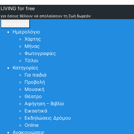
LIVING for free
για όσους θέλουν να απολαύσουν τη ζωή δωρεάν
Navigation
Ημερολόγιο
Χάρτης
Μήνας
Φωτογραφίες
Τίτλοι
Κατηγορίες
Για παιδιά
Προβολή
Μουσική
Θέατρο
Αφήγηση – Βιβλίο
Εικαστικά
Εκδηλώσεις Δρόμου
Online
Ανακοινώσεις