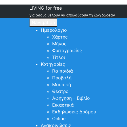
LIVING for free
για όσους θέλουν να απολαύσουν τη ζωή δωρεάν
Navigation
Ημερολόγιο
Χάρτης
Μήνας
Φωτογραφίες
Τίτλοι
Κατηγορίες
Για παιδιά
Προβολή
Μουσική
Θέατρο
Αφήγηση – Βιβλίο
Εικαστικά
Εκδηλώσεις Δρόμου
Online
Ανακοινώσεις