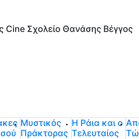
ς Cine Σχολείο Θανάσης Βέγγος
ακες
Μυστικός
Η Ράια και ο
Απ
υσού
Πράκτορας
Τελευταίος
Τώ