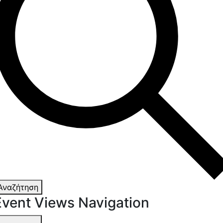
Αναζήτηση
Event Views Navigation