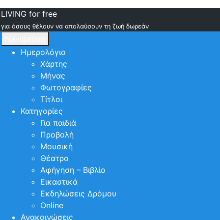
LIVING for free
για όσους θέλουν να απολαύσουν τη ζωή δωρεάν
Navigation
Ημερολόγιο
Χάρτης
Μήνας
Φωτογραφίες
Τίτλοι
Κατηγορίες
Για παιδιά
Προβολή
Μουσική
Θέατρο
Αφήγηση – Βιβλίο
Εικαστικά
Εκδηλώσεις Δρόμου
Online
Ανακοινώσεις