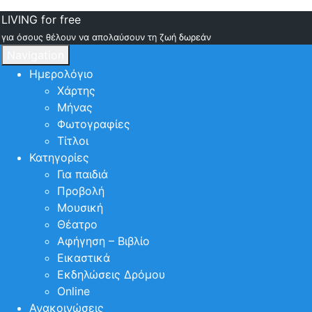
LIVING for free
για όσους θέλουν να απολαύσουν τη ζωή δωρεάν
Navigation
Ημερολόγιο
Χάρτης
Μήνας
Φωτογραφίες
Τίτλοι
Κατηγορίες
Για παιδιά
Προβολή
Μουσική
Θέατρο
Αφήγηση – Βιβλίο
Εικαστικά
Εκδηλώσεις Δρόμου
Online
Ανακοινώσεις