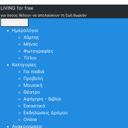
LIVING for free
για όσους θέλουν να απολαύσουν τη ζωή δωρεάν
Navigation
Ημερολόγιο
Χάρτης
Μήνας
Φωτογραφίες
Τίτλοι
Κατηγορίες
Για παιδιά
Προβολή
Μουσική
Θέατρο
Αφήγηση – Βιβλίο
Εικαστικά
Εκδηλώσεις Δρόμου
Online
Ανακοινώσεις