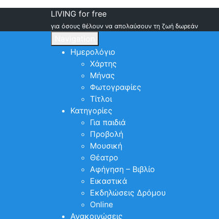
LIVING for free
για όσους θέλουν να απολαύσουν τη ζωή δωρεάν
Navigation
Ημερολόγιο
Χάρτης
Μήνας
Φωτογραφίες
Τίτλοι
Κατηγορίες
Για παιδιά
Προβολή
Μουσική
Θέατρο
Αφήγηση – Βιβλίο
Εικαστικά
Εκδηλώσεις Δρόμου
Online
Ανακοινώσεις