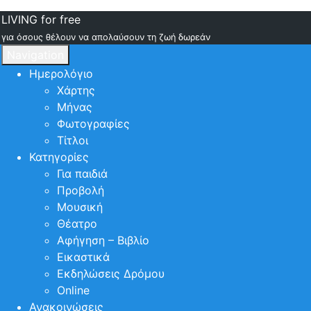
LIVING for free
για όσους θέλουν να απολαύσουν τη ζωή δωρεάν
Navigation
Ημερολόγιο
Χάρτης
Μήνας
Φωτογραφίες
Τίτλοι
Κατηγορίες
Για παιδιά
Προβολή
Μουσική
Θέατρο
Αφήγηση – Βιβλίο
Εικαστικά
Εκδηλώσεις Δρόμου
Online
Ανακοινώσεις