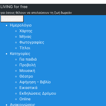
LIVING for free
για όσους θέλουν να απολαύσουν τη ζωή δωρεάν
Navigation
Ημερολόγιο
Χάρτης
Μήνας
Φωτογραφίες
Τίτλοι
Κατηγορίες
Για παιδιά
Προβολή
Μουσική
Θέατρο
Αφήγηση – Βιβλίο
Εικαστικά
Εκδηλώσεις Δρόμου
Online
Ανακοινώσεις