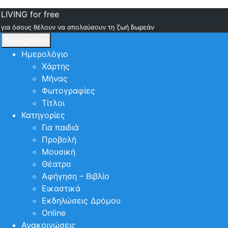
LIVING for free
για όσους θέλουν να απολαύσουν τη ζωή δωρεάν
Navigation
Ημερολόγιο
Χάρτης
Μήνας
Φωτογραφίες
Τίτλοι
Κατηγορίες
Για παιδιά
Προβολή
Μουσική
Θέατρο
Αφήγηση – Βιβλίο
Εικαστικά
Εκδηλώσεις Δρόμου
Online
Ανακοινώσεις