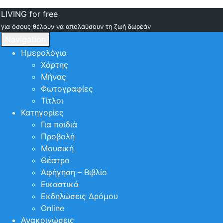
LIVING for free
για όσους θέλουν να απολαύσουν τη ζωή δωρεάν
Navigation
Ημερολόγιο
Χάρτης
Μήνας
Φωτογραφίες
Τίτλοι
Κατηγορίες
Για παιδιά
Προβολή
Μουσική
Θέατρο
Αφήγηση – Βιβλίο
Εικαστικά
Εκδηλώσεις Δρόμου
Online
Ανακοινώσεις