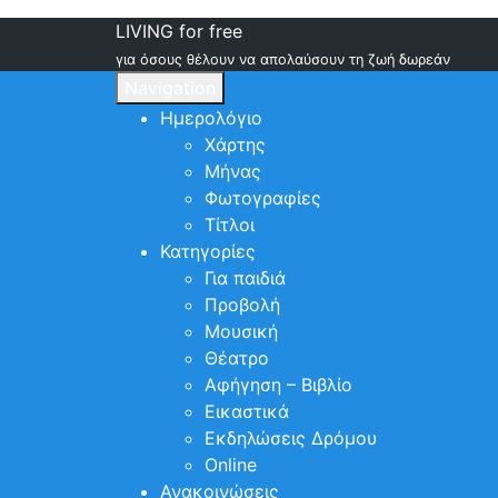
LIVING for free
για όσους θέλουν να απολαύσουν τη ζωή δωρεάν
Navigation
Ημερολόγιο
Χάρτης
Μήνας
Φωτογραφίες
Τίτλοι
Κατηγορίες
Για παιδιά
Προβολή
Μουσική
Θέατρο
Αφήγηση – Βιβλίο
Εικαστικά
Εκδηλώσεις Δρόμου
Online
Ανακοινώσεις