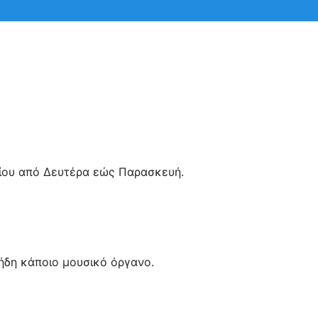
 την αναζήτηση σας και πατήστε Enter.
σίου από Δευτέρα εώς Παρασκευή.
 ήδη κάποιο μουσικό όργανο.