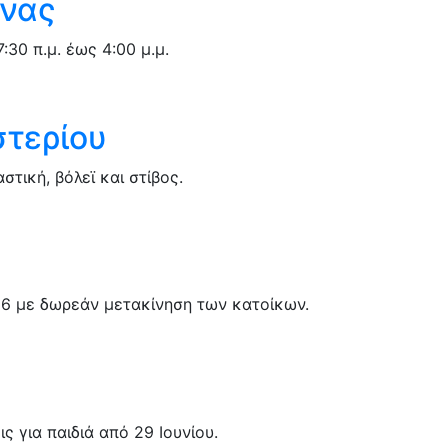
ήνας
30 π.μ. έως 4:00 μ.μ.
στερίου
ική, βόλεϊ και στίβος.
26 με δωρεάν μετακίνηση των κατοίκων.
 για παιδιά από 29 Ιουνίου.