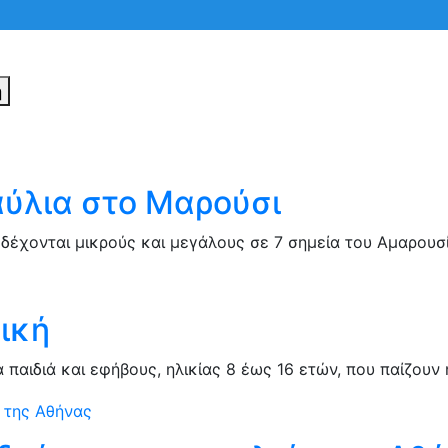
η
Πατηστε Esc για ακύρωση αναζήτησης ή πληκτρολογήστε
αύλια στο Μαρούσι
δέχονται μικρούς και μεγάλους σε 7 σημεία του Αμαρου
σική
α παιδιά και εφήβους, ηλικίας 8 έως 16 ετών, που παίζουν