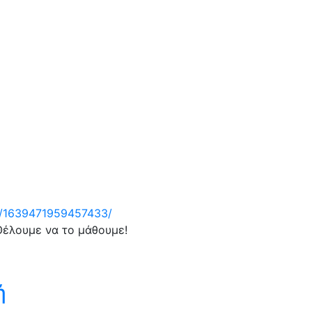
s/1639471959457433/
 Θέλουμε να το μάθουμε!
ή