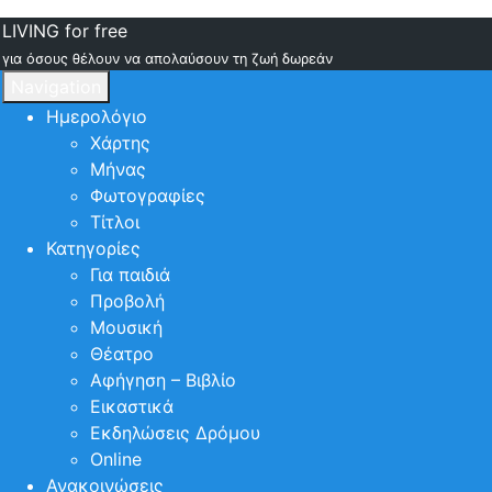
LIVING for free
για όσους θέλουν να απολαύσουν τη ζωή δωρεάν
Navigation
Ημερολόγιο
Χάρτης
Μήνας
Φωτογραφίες
Τίτλοι
Κατηγορίες
Για παιδιά
Προβολή
Μουσική
Θέατρο
Αφήγηση – Βιβλίο
Εικαστικά
Εκδηλώσεις Δρόμου
Online
Ανακοινώσεις