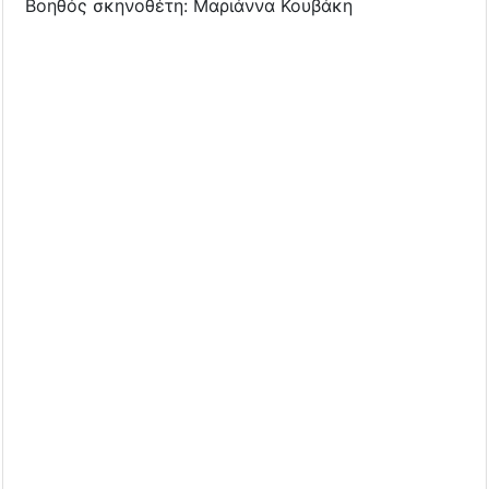
Βοηθός σκηνοθέτη: Μαριάννα Κουβάκη