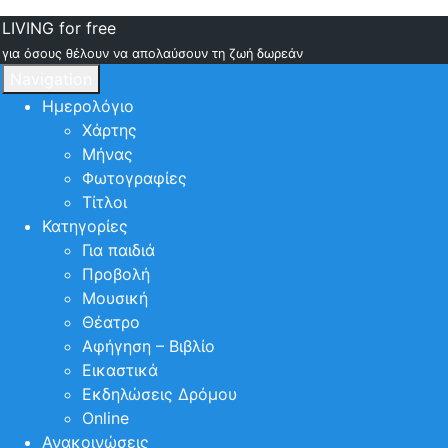
LIVING for free
για όσους θέλουν να απολαύσουν τη ζωή δωρεάν
Navigation
Ημερολόγιο
Χάρτης
Μήνας
Φωτογραφίες
Τίτλοι
Κατηγορίες
Για παιδιά
Προβολή
Μουσική
Θέατρο
Αφήγηση – Βιβλίο
Εικαστικά
Εκδηλώσεις Δρόμου
Online
Ανακοινώσεις