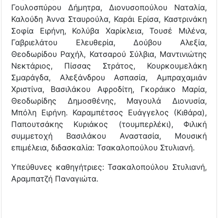
Γουλοσπύρου Δήμητρα, Διονυσοπούλου Ναταλία,
Καλούδη Άννα Σταυρούλα, Καράι Ερίσα, Καστρινάκη
Σοφία Ειρήνη, Κολύβα Χαρίκλεια, Τουσέ Μιλένα,
Γαβριελάτου Ελευθερία, Δούβου Αλεξία,
Θεοδωρίδου Ραχήλ, Κατσαρού Σύλβια, Μαντινιώτης
Νεκτάριος, Πίσσας Στράτος, Κουρκουμελάκη
Σμαράγδα, Αλεξάνδρου Ασπασία, Αμπραχαμιάν
Χριστίνα, Βασιλάκου Αφροδίτη, Γκοράικο Μαρία,
Θεοδωρίδης Δημοσθένης, Μαγουλά Διονυσία,
Μπόλη Ειρήνη. Καραμπέτσος Ευάγγελος (Κιθάρα),
Παπουτσάκης Κυριάκος (τουμπερλέκι), Φιλική
συμμετοχή Βασιλάκου Αναστασία, Μουσική
επιμέλεια, διδασκαλία: Τσακαλοπούλου Στυλιανή.
Υπεύθυνες καθηγήτριες: Τσακαλοπούλου Στυλιανή,
Αραμπατζή Παναγιώτα.