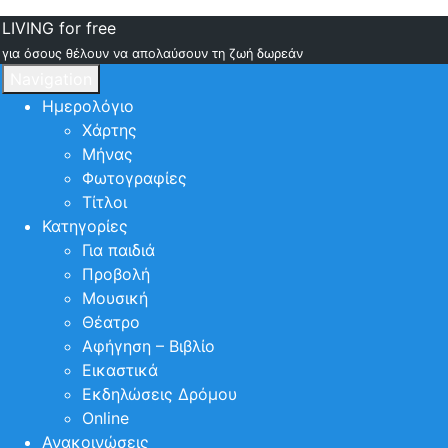
LIVING for free
για όσους θέλουν να απολαύσουν τη ζωή δωρεάν
Navigation
Ημερολόγιο
Χάρτης
Μήνας
Φωτογραφίες
Τίτλοι
Κατηγορίες
Για παιδιά
Προβολή
Μουσική
Θέατρο
Αφήγηση – Βιβλίο
Εικαστικά
Εκδηλώσεις Δρόμου
Online
Ανακοινώσεις