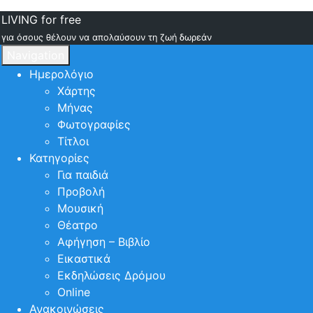
LIVING for free
για όσους θέλουν να απολαύσουν τη ζωή δωρεάν
Navigation
Ημερολόγιο
Χάρτης
Μήνας
Φωτογραφίες
Τίτλοι
Κατηγορίες
Για παιδιά
Προβολή
Μουσική
Θέατρο
Αφήγηση – Βιβλίο
Εικαστικά
Εκδηλώσεις Δρόμου
Online
Ανακοινώσεις