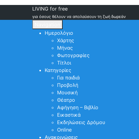
LIVING for free
για όσους θέλουν να απολαύσουν τη ζωή δωρεάν
Navigation
Ημερολόγιο
Χάρτης
Μήνας
Φωτογραφίες
Τίτλοι
Κατηγορίες
Για παιδιά
Προβολή
Μουσική
Θέατρο
Αφήγηση – Βιβλίο
Εικαστικά
Εκδηλώσεις Δρόμου
Online
Ανακοινώσεις