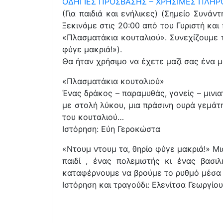
ΟΔΗΓΙΕΣ ΠΡΟΣΒΑΣΗΣ – ΧΡΗΣΙΜΕΣ ΠΛΗΡ
(Για παιδιά και ενήλικες) (Σημείο Συνά
Ξεκινάμε στις 20:00 από του Γυριστή κα
«Πλασματάκια κουταλιού». Συνεχίζουμε 
φύγε μακριά!»).
Θα ήταν χρήσιμο να έχετε μαζί σας ένα μ
«Πλασματάκια κουταλιού»
Ένας δράκος – παραμυθάς, γονείς – μινια
με στολή λύκου, μια πράσινη ουρά γεμάτ
του κουταλιού…
Ιστόρηση: Εύη Γεροκώστα
«Ντουμ ντουμ τα, θηρίο φύγε μακριά!» Μι
παιδί , ένας πολεμιστής κι ένας βασ
καταφέρνουμε να βρούμε το ρυθμό μέσα 
Ιστόρηση και τραγούδι: Ελενίτσα Γεωργίο