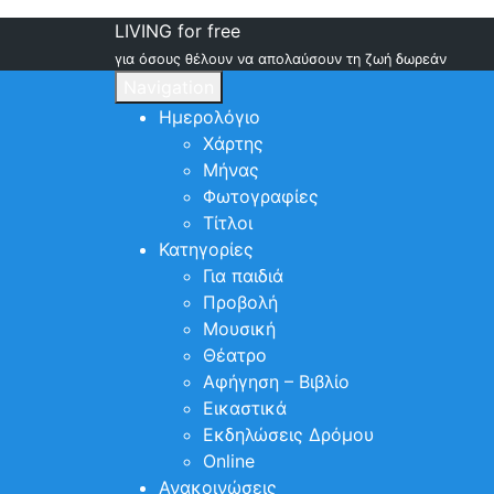
LIVING for free
για όσους θέλουν να απολαύσουν τη ζωή δωρεάν
Navigation
Ημερολόγιο
Χάρτης
Μήνας
Φωτογραφίες
Τίτλοι
Κατηγορίες
Για παιδιά
Προβολή
Μουσική
Θέατρο
Αφήγηση – Βιβλίο
Εικαστικά
Εκδηλώσεις Δρόμου
Online
Ανακοινώσεις