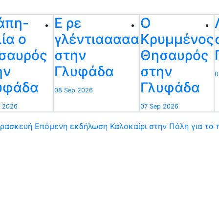
άπη-
Ε ρε
Ο
ία ο
γλέντιααααα
Κρυμμένος
σαυρός
στην
Θησαυρός
ην
Γλυφάδα
στην
0
υφάδα
Γλυφάδα
08 Sep 2026
 2026
07 Sep 2026
αρασκευή
Επόμενη εκδήλωση
Καλοκαίρι στην Πόλη για τα π