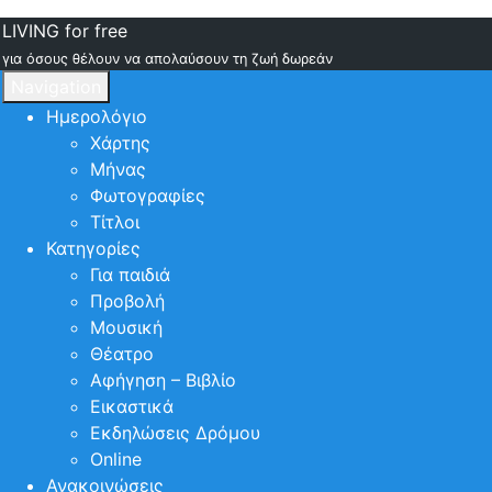
LIVING for free
για όσους θέλουν να απολαύσουν τη ζωή δωρεάν
Navigation
Ημερολόγιο
Χάρτης
Μήνας
Φωτογραφίες
Τίτλοι
Κατηγορίες
Για παιδιά
Προβολή
Μουσική
Θέατρο
Αφήγηση – Βιβλίο
Εικαστικά
Εκδηλώσεις Δρόμου
Online
Ανακοινώσεις