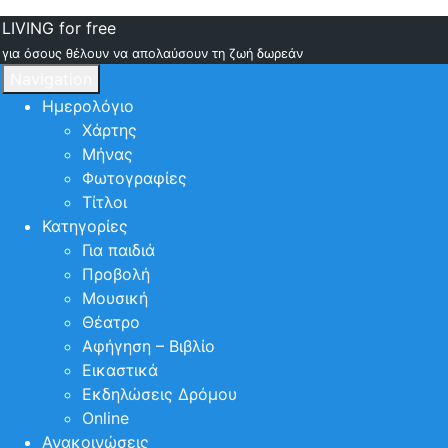
LIVING for free
για όσους θέλουν να απολαύσουν τη ζωή δωρεάν
Navigation
Ημερολόγιο
Χάρτης
Μήνας
Φωτογραφίες
Τίτλοι
Κατηγορίες
Για παιδιά
Προβολή
Μουσική
Θέατρο
Αφήγηση – Βιβλίο
Εικαστικά
Εκδηλώσεις Δρόμου
Online
Ανακοινώσεις