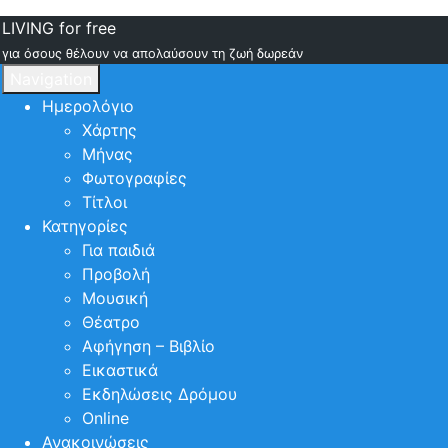
LIVING for free
για όσους θέλουν να απολαύσουν τη ζωή δωρεάν
Navigation
Ημερολόγιο
Χάρτης
Μήνας
Φωτογραφίες
Τίτλοι
Κατηγορίες
Για παιδιά
Προβολή
Μουσική
Θέατρο
Αφήγηση – Βιβλίο
Εικαστικά
Εκδηλώσεις Δρόμου
Online
Ανακοινώσεις