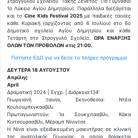
Στρογγυλού Σχολείου “Τάκης Ζενέτος” (1ο Γυμνάσιο
1ο Λύκειο Αγίου Δημητρίου). Παράλληλα διεξάγεται
και το
Cine Kids Festival 2025
με παιδικές ταινίες
κάθε Κυριακή (αρχίζοντας από 6 Ιουλίου) στο 6ο
Δημοτικό σχολείο Αγίου Δημητρίου και κάθε
Τετάρτη στο Στρογγυλό Σχολείο.
ΩΡΑ ΕΝΑΡΞΗΣ
ΟΛΩΝ ΤΩΝ ΠΡΟΒΟΛΩΝ στις 21:00.
Πατήστε ΕΔΩ για να δείτε το πλήρες πρόγραμμα
ΔΕΥΤΕΡΑ 18 ΑΥΓΟΥΣΤΟΥ
Απρίλης
April
Δραματική 2024 | Έγχρ. | Διάρκεια:134’
Γεωργιανή ταινία, Σκηνοθεσία: Ντέα
Κουλουμπεγκασβίλι
Πρωταγωνιστούν: Ία Σουκχιτασβίλι, Κάκα
Κιντσουρασβίλι, Μέραμπ Νίνιντσε
Η Νίνα είναι εξειδικευμένη μαιευτήρας σε κλινική
της ανατολικής Γεωργίας, η οποία βρίσκεται