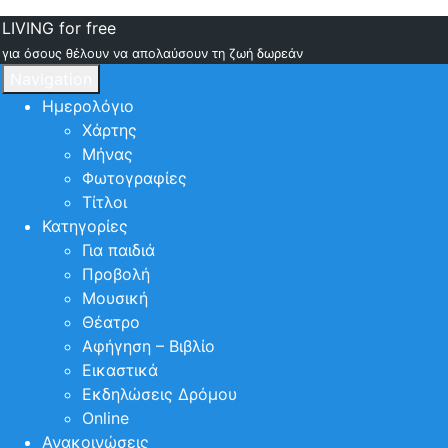
LIVING for free
για όσους θέλουν να απολαύσουν τη ζωή δωρεάν
Navigation
Ημερολόγιο
Χάρτης
Μήνας
Φωτογραφίες
Τίτλοι
Κατηγορίες
Για παιδιά
Προβολή
Μουσική
Θέατρο
Αφήγηση – Βιβλίο
Εικαστικά
Εκδηλώσεις Δρόμου
Online
Ανακοινώσεις