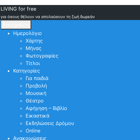
LIVING for free
για όσους θέλουν να απολαύσουν τη ζωή δωρεάν
Navigation
Ημερολόγιο
Χάρτης
Μήνας
Φωτογραφίες
Τίτλοι
Κατηγορίες
Για παιδιά
Προβολή
Μουσική
Θέατρο
Αφήγηση – Βιβλίο
Εικαστικά
Εκδηλώσεις Δρόμου
Online
Ανακοινώσεις