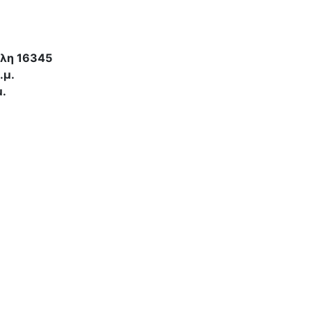
ολη 16345
.μ.
μ.