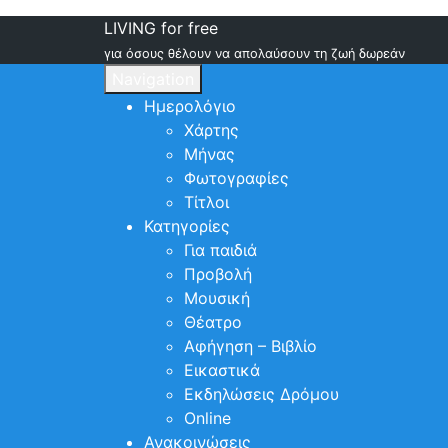
LIVING for free
για όσους θέλουν να απολαύσουν τη ζωή δωρεάν
Navigation
Ημερολόγιο
Χάρτης
Μήνας
Φωτογραφίες
Τίτλοι
Κατηγορίες
Για παιδιά
Προβολή
Μουσική
Θέατρο
Αφήγηση – Βιβλίο
Εικαστικά
Εκδηλώσεις Δρόμου
Online
Ανακοινώσεις