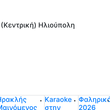
 (Κεντρική) Ηλιούπολη
Ηρακλής
Karaoke
Φαληρικ
Μαινόμενος
στην
2026