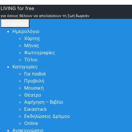
LIVING for free
για όσους θέλουν να απολαύσουν τη ζωή δωρεάν
Navigation
Ημερολόγιο
Χάρτης
Μήνας
Φωτογραφίες
Τίτλοι
Κατηγορίες
Για παιδιά
Προβολή
Μουσική
Θέατρο
Αφήγηση – Βιβλίο
Εικαστικά
Εκδηλώσεις Δρόμου
Online
Ανακοινώσεις