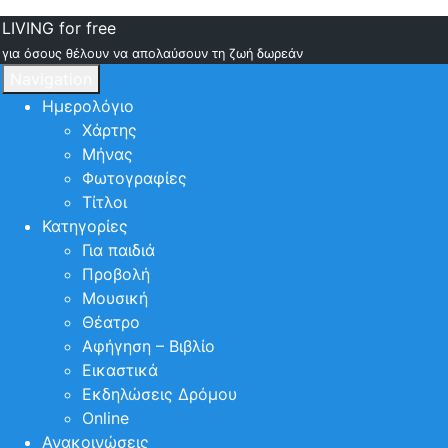
LIVING for free
για όσους θέλουν να απολαύσουν τη ζωή δωρεάν
Navigation
Ημερολόγιο
Χάρτης
Μήνας
Φωτογραφίες
Τίτλοι
Κατηγορίες
Για παιδιά
Προβολή
Μουσική
Θέατρο
Αφήγηση – Βιβλίο
Εικαστικά
Εκδηλώσεις Δρόμου
Online
Ανακοινώσεις