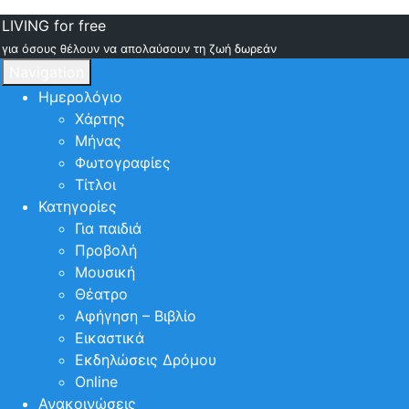
LIVING for free
για όσους θέλουν να απολαύσουν τη ζωή δωρεάν
Navigation
Ημερολόγιο
Χάρτης
Μήνας
Φωτογραφίες
Τίτλοι
Κατηγορίες
Για παιδιά
Προβολή
Μουσική
Θέατρο
Αφήγηση – Βιβλίο
Εικαστικά
Εκδηλώσεις Δρόμου
Online
Ανακοινώσεις