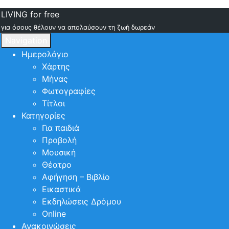
LIVING for free
για όσους θέλουν να απολαύσουν τη ζωή δωρεάν
Navigation
Ημερολόγιο
Χάρτης
Μήνας
Φωτογραφίες
Τίτλοι
Κατηγορίες
Για παιδιά
Προβολή
Μουσική
Θέατρο
Αφήγηση – Βιβλίο
Εικαστικά
Εκδηλώσεις Δρόμου
Online
Ανακοινώσεις