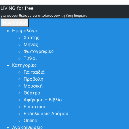
LIVING for free
για όσους θέλουν να απολαύσουν τη ζωή δωρεάν
Navigation
Ημερολόγιο
Χάρτης
Μήνας
Φωτογραφίες
Τίτλοι
Κατηγορίες
Για παιδιά
Προβολή
Μουσική
Θέατρο
Αφήγηση – Βιβλίο
Εικαστικά
Εκδηλώσεις Δρόμου
Online
Ανακοινώσεις