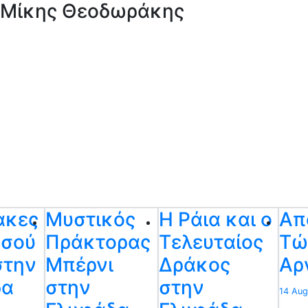
 Μίκης Θεοδωράκης
ακες
Μυστικός
Η Ράια και ο
Απ
υσού
Πράκτορας
Τελευταίος
Τώ
στην
Μπέρνι
Δράκος
Αρ
δα
στην
στην
14 Au