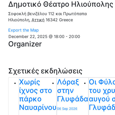
Δημοτικό Θέατρο Ηλιούπολης
Σοφοκλή βενιζέλου 112 και Πρωτόπαπα
Ηλιούπολη
,
Αττική
16342
Greece
Export the Map
December 22, 2025 @ 18:00
-
20:00
Organizer
Σχετικές εκδηλώσεις
Χωρίς
Λόραξ
Οι Φύλ
ίχνος στο
στην
του χρ
πάρκο
Γλυφάδα
αυγού 
Ναυαρίνου
Γλυφά
06 Sep 2026