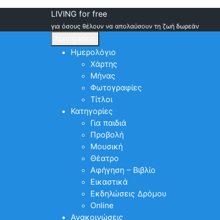
LIVING for free
για όσους θέλουν να απολαύσουν τη ζωή δωρεάν
Navigation
Ημερολόγιο
Χάρτης
Μήνας
Φωτογραφίες
Τίτλοι
Κατηγορίες
Για παιδιά
Προβολή
Μουσική
Θέατρο
Αφήγηση – Βιβλίο
Εικαστικά
Εκδηλώσεις Δρόμου
Online
Ανακοινώσεις