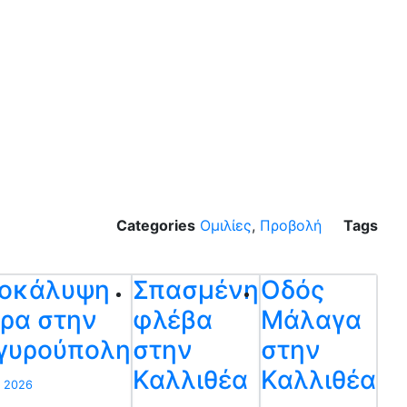
Categories
Ομιλίες
,
Προβολή
Tags
οκάλυψη
Σπασμένη
Οδός
ρα στην
φλέβα
Μάλαγα
γυρούπολη
στην
στην
Καλλιθέα
Καλλιθέα
g 2026