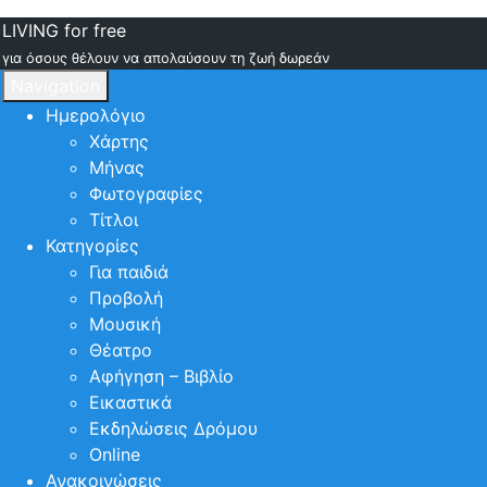
LIVING for free
για όσους θέλουν να απολαύσουν τη ζωή δωρεάν
Navigation
Ημερολόγιο
Χάρτης
Μήνας
Φωτογραφίες
Τίτλοι
Κατηγορίες
Για παιδιά
Προβολή
Μουσική
Θέατρο
Αφήγηση – Βιβλίο
Εικαστικά
Εκδηλώσεις Δρόμου
Online
Ανακοινώσεις