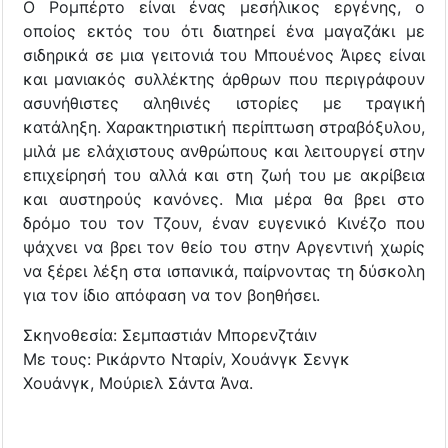
Ο Ρομπέρτο είναι ένας μεσήλικος εργένης, ο
οποίος εκτός του ότι διατηρεί ένα μαγαζάκι με
σιδηρικά σε μια γειτονιά του Μπουένος Άιρες είναι
και μανιακός συλλέκτης άρθρων που περιγράφουν
ασυνήθιστες αληθινές ιστορίες με τραγική
κατάληξη. Χαρακτηριστική περίπτωση στραβόξυλου,
μιλά με ελάχιστους ανθρώπους και λειτουργεί στην
επιχείρησή του αλλά και στη ζωή του με ακρίβεια
και αυστηρούς κανόνες. Μια μέρα θα βρει στο
δρόμο του τον Τζουν, έναν ευγενικό Κινέζο που
ψάχνει να βρει τον θείο του στην Αργεντινή χωρίς
να ξέρει λέξη στα ισπανικά, παίρνοντας τη δύσκολη
για τον ίδιο απόφαση να τον βοηθήσει.
Σκηνοθεσία: Σεμπαστιάν Μπορενζτάιν
Με τους: Ρικάρντο Νταρίν, Χουάνγκ Σενγκ
Χουάνγκ, Μούριελ Σάντα Άνα.