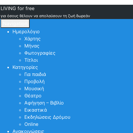
LIVING for free
για όσους θέλουν να απολαύσουν τη ζωή δωρεάν
Navigation
Ημερολόγιο
Χάρτης
Μήνας
Φωτογραφίες
Τίτλοι
Κατηγορίες
Για παιδιά
Προβολή
Μουσική
Θέατρο
Αφήγηση – Βιβλίο
Εικαστικά
Εκδηλώσεις Δρόμου
Online
Ανακοινώσεις