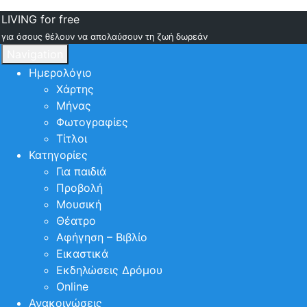
LIVING for free
για όσους θέλουν να απολαύσουν τη ζωή δωρεάν
Navigation
Ημερολόγιο
Χάρτης
Μήνας
Φωτογραφίες
Τίτλοι
Κατηγορίες
Για παιδιά
Προβολή
Μουσική
Θέατρο
Αφήγηση – Βιβλίο
Εικαστικά
Εκδηλώσεις Δρόμου
Online
Ανακοινώσεις