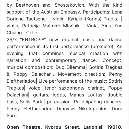
by Beethoven and Shostakovich. With the kind
support of the Austrian Embassy. Participants: Lena
Corinne Tautscher | violin, Kyriaki (Korina) Tragka |
violin, Patricija Malovrh Mlačnik | Viola, Ying Yun
Chiang | Cello
26/7 “ENTROPIA” new original music and dance
performance in its first performance (premiere). An
evening that combines musical creation with
narration and contemporary dance. Concept,
musical composition: Duo Dilemma| Sotiris Tragkas
& Poppy Dalachani. Movement direction: Penny
Eleftheriadou| Live performance of the music: Sotiris
Tragkas| voice, tenor saxophone/ clarinet, Poppy
Dalachani| guitars, loops, Manos Loutas| double
bass, Solis Barki| percussion. Participating dancers:
Penny Eleftheriadou, Dionysis Nikolopoulos, Dora
Sarri
Open Theatre, Kyprou Street, Lagonisi, 19010,