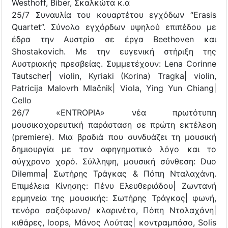
Westhoff, Biber, Σκαλκώτα κ.α
25/7 Συναυλία του κουαρτέτου εγχόδων “Erasis
Quartet”. Σύνολο εγχόρδων υψηλού επιπέδου με
έδρα την Αυστρία σε έργα Beethoven και
Shostakovich. Με την ευγενική στήριξη της
Αυστριακής πρεσβείας. Συμμετέχουν: Lena Corinne
Tautscher| violin, Kyriaki (Korina) Tragka| violin,
Patricija Malovrh Mlačnik| Viola, Ying Yun Chiang|
Cello
26/7 «ENTROPIA» νέα πρωτότυπη
μουσικοχορευτική παράσταση σε πρώτη εκτέλεση
(premiere). Μια βραδιά που συνδυάζει τη μουσική
δημιουργία με τον αφηγηματικό λόγο και το
σύγχρονο χορό. Σύλληψη, μουσική σύνθεση: Duo
Dilemma| Σωτήρης Τράγκας & Πόπη Νταλαχάνη.
Επιμέλεια Κίνησης: Πένυ Ελευθεριάδου| Ζωντανή
ερμηνεία της μουσικής: Σωτήρης Τράγκας| φωνή,
τενόρο σαξόφωνο/ κλαρινέτο, Πόπη Νταλαχάνη|
κιθάρες, loops, Μάνος Λούτας| κοντραμπάσο, Solis