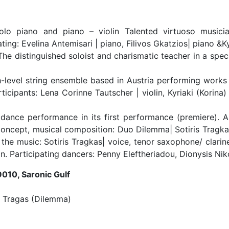
solo piano and piano – violin Talented virtuoso music
ing: Evelina Antemisari | piano, Filivos Gkatzios| piano &Kyr
The distinguished soloist and charismatic teacher in a spe
gh-level string ensemble based in Austria performing work
cipants: Lena Corinne Tautscher | violin, Kyriaki (Korina) 
dance performance in its first performance (premiere). A
oncept, musical composition: Duo Dilemma| Sotiris Tragk
the music: Sotiris Tragkas| voice, tenor saxophone/ clarin
on. Participating dancers: Penny Eleftheriadou, Dionysis Nik
9010, Saronic Gulf
n Tragas (Dilemma)