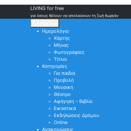
LIVING for free
για όσους θέλουν να απολαύσουν τη ζωή δωρεάν
Navigation
Ημερολόγιο
Χάρτης
Μήνας
Φωτογραφίες
Τίτλοι
Κατηγορίες
Για παιδιά
Προβολή
Μουσική
Θέατρο
Αφήγηση – Βιβλίο
Εικαστικά
Εκδηλώσεις Δρόμου
Online
Ανακοινώσεις