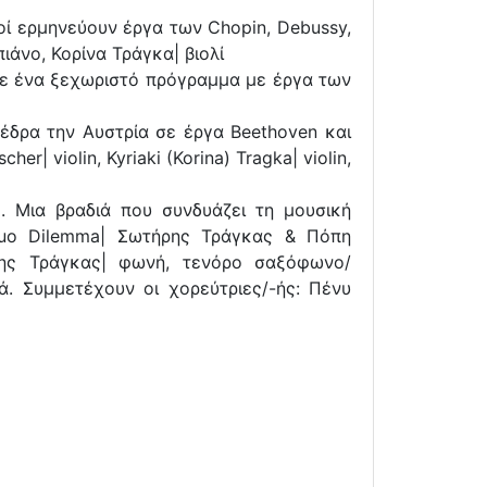
κοί ερμηνεύουν έργα των Chopin, Debussy,
ιάνο, Κορίνα Τράγκα| βιολί
 σε ένα ξεχωριστό πρόγραμμα με έργα των
έδρα την Αυστρία σε έργα Beethoven και
| violin, Kyriaki (Korina) Tragka| violin,
. Μια βραδιά που συνδυάζει τη μουσική
Duo Dilemma| Σωτήρης Τράγκας & Πόπη
ήρης Τράγκας| φωνή, τενόρο σαξόφωνο/
ά. Συμμετέχουν οι χορεύτριες/-ής: Πένυ