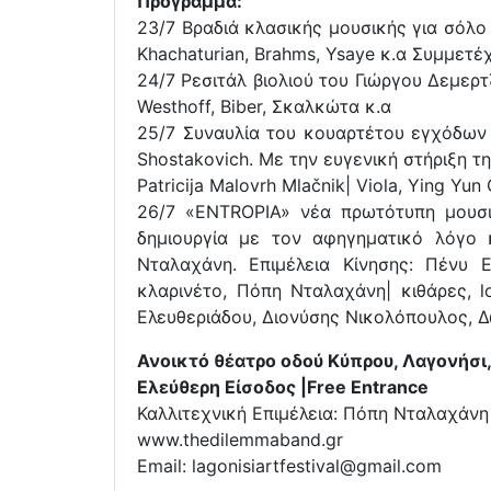
Πρόγραμμα:
23/7 Βραδιά κλασικής μουσικής για σόλο 
Khachaturian, Brahms, Ysaye κ.α Συμμετέχ
24/7 Ρεσιτάλ βιολιού του Γιώργου Δεμερ
Westhoff, Biber, Σκαλκώτα κ.α
25/7 Συναυλία του κουαρτέτου εγχόδων 
Shostakovich. Με την ευγενική στήριξη της
Patricija Malovrh Mlačnik| Viola, Ying Yun
26/7 «ENTROPIA» νέα πρωτότυπη μουσικ
δημιουργία με τον αφηγηματικό λόγο
Νταλαχάνη. Επιμέλεια Κίνησης: Πένυ 
κλαρινέτο, Πόπη Νταλαχάνη| κιθάρες, l
Ελευθεριάδου, Διονύσης Νικολόπουλος, 
Ανοικτό θέατρο οδού Κύπρου, Λαγονήσι
Ελεύθερη Είσοδος |Free Entrance
Καλλιτεχνική Eπιμέλεια: Πόπη Νταλαχάν
www.thedilemmaband.gr
Email: lagonisiartfestival@gmail.com