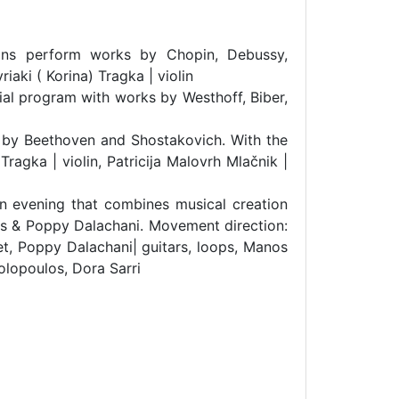
ians perform works by Chopin, Debussy,
iaki ( Korina) Tragka | violin
cial program with works by Westhoff, Biber,
s by Beethoven and Shostakovich. With the
Tragka | violin, Patricija Malovrh Mlačnik |
n evening that combines musical creation
as & Poppy Dalachani. Movement direction:
et, Poppy Dalachani| guitars, loops, Manos
olopoulos, Dora Sarri