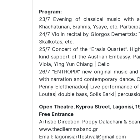
Program:
23/7 Evening of classical music with 
Khachaturian, Brahms, Ysaye, etc. Participat
24/7 Violin recital by Giorgos Demertzis: 
Skalkotas, etc.
25/7 Concert of the “Erasis Quartet”. Hi
kind support of the Austrian Embassy. Parti
Viola, Ying Yun Chiang | Cello
26/7 “ENTROPIA” new original music and 
with narration and contemporary dance. C
Penny Eleftheriadou| Live performance of 
Loutas| double bass, Solis Barki| percussi
Open Theatre, Kyprou Street, Lagonisi, 1
Free Entrance
Artistic Direction: Poppy Dalachani & Sea
www.thedilemmaband.gr
Email: lagonisiartfestival@gmail.com