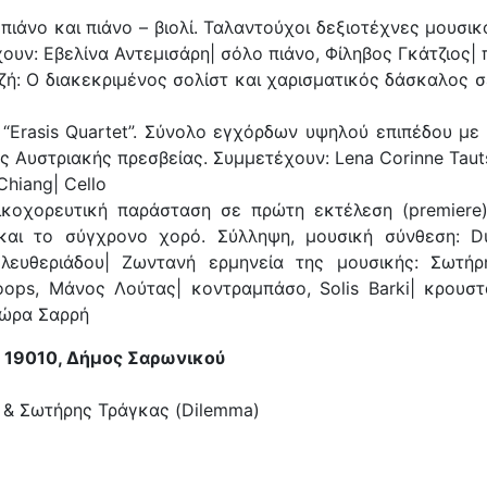
πιάνο και πιάνο – βιολί. Ταλαντούχοι δεξιοτέχνες μουσι
ουν: Εβελίνα Αντεμισάρη| σόλο πιάνο, Φίληβος Γκάτζιος| π
τζή: Ο διακεκριμένος σολίστ και χαρισματικός δάσκαλος
“Erasis Quartet”. Σύνολο εγχόρδων υψηλού επιπέδου με 
 Αυστριακής πρεσβείας. Συμμετέχουν: Lena Corinne Tautscher
 Chiang| Cello
οχορευτική παράσταση σε πρώτη εκτέλεση (premiere)
 και το σύγχρονο χορό. Σύλληψη, μουσική σύνθεση: 
Ελευθεριάδου| Ζωντανή ερμηνεία της μουσικής: Σωτ
oops, Μάνος Λούτας| κοντραμπάσο, Solis Barki| κρουστ
Δώρα Σαρρή
, 19010, Δήμος Σαρωνικού
η & Σωτήρης Τράγκας (Dilemma)