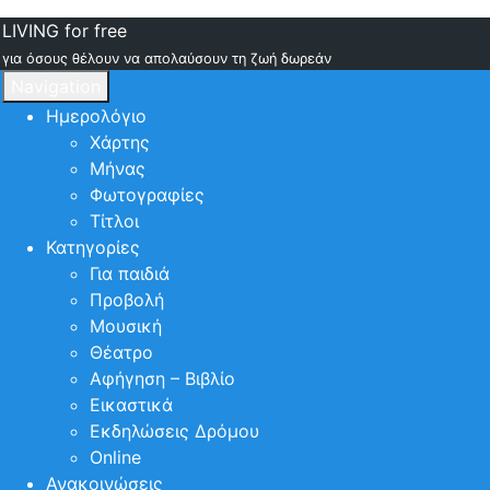
LIVING for free
για όσους θέλουν να απολαύσουν τη ζωή δωρεάν
Navigation
Ημερολόγιο
Χάρτης
Μήνας
Φωτογραφίες
Τίτλοι
Κατηγορίες
Για παιδιά
Προβολή
Μουσική
Θέατρο
Αφήγηση – Βιβλίο
Εικαστικά
Εκδηλώσεις Δρόμου
Online
Ανακοινώσεις