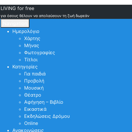
LIVING for free
για όσους θέλουν να απολαύσουν τη ζωή δωρεάν
Navigation
Ημερολόγιο
Χάρτης
Μήνας
Φωτογραφίες
Τίτλοι
Κατηγορίες
Για παιδιά
Προβολή
Μουσική
Θέατρο
Αφήγηση – Βιβλίο
Εικαστικά
Εκδηλώσεις Δρόμου
Online
Ανακοινώσεις