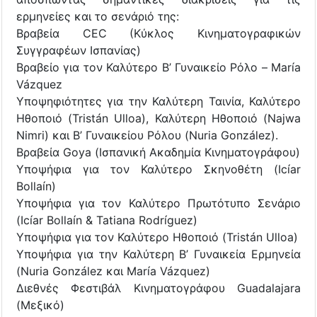
ερμηνείες και το σενάριό της:
Βραβεία CEC (Κύκλος Κινηματογραφικών
Συγγραφέων Ισπανίας)
Βραβείο για τον Καλύτερο Β’ Γυναικείο Ρόλο – María
Vázquez
Υποψηφιότητες για την Καλύτερη Ταινία, Καλύτερο
Ηθοποιό (Tristán Ulloa), Καλύτερη Ηθοποιό (Najwa
Nimri) και Β’ Γυναικείου Ρόλου (Nuria González).
Βραβεία Goya (Ισπανική Ακαδημία Κινηματογράφου)
Υποψήφια για τον Καλύτερο Σκηνοθέτη (Icíar
Bollaín)
Υποψήφια για τον Καλύτερο Πρωτότυπο Σενάριο
(Icíar Bollaín & Tatiana Rodríguez)
Υποψήφια για τον Καλύτερο Ηθοποιό (Tristán Ulloa)
Υποψήφια για την Καλύτερη Β’ Γυναικεία Ερμηνεία
(Nuria González και María Vázquez)
Διεθνές Φεστιβάλ Κινηματογράφου Guadalajara
(Μεξικό)