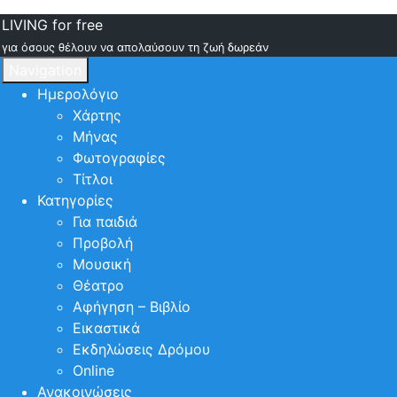
LIVING for free
για όσους θέλουν να απολαύσουν τη ζωή δωρεάν
Navigation
Ημερολόγιο
Χάρτης
Μήνας
Φωτογραφίες
Τίτλοι
Κατηγορίες
Για παιδιά
Προβολή
Μουσική
Θέατρο
Αφήγηση – Βιβλίο
Εικαστικά
Εκδηλώσεις Δρόμου
Online
Ανακοινώσεις