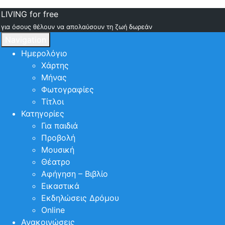
LIVING for free
για όσους θέλουν να απολαύσουν τη ζωή δωρεάν
Navigation
Ημερολόγιο
Χάρτης
Μήνας
Φωτογραφίες
Τίτλοι
Κατηγορίες
Για παιδιά
Προβολή
Μουσική
Θέατρο
Αφήγηση – Βιβλίο
Εικαστικά
Εκδηλώσεις Δρόμου
Online
Ανακοινώσεις