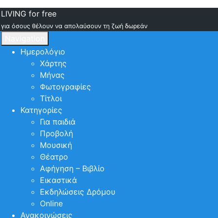
LIVING for free
για όσους θέλουν να απολαύσουν τη ζωή δωρεάν
Navigation
Ημερολόγιο
Χάρτης
Μήνας
Φωτογραφίες
Τίτλοι
Κατηγορίες
Για παιδιά
Προβολή
Μουσική
Θέατρο
Αφήγηση – Βιβλίο
Εικαστικά
Εκδηλώσεις Δρόμου
Online
Ανακοινώσεις