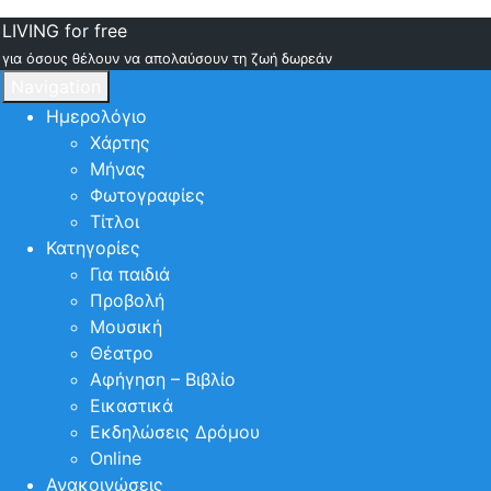
LIVING for free
για όσους θέλουν να απολαύσουν τη ζωή δωρεάν
Navigation
Ημερολόγιο
Χάρτης
Μήνας
Φωτογραφίες
Τίτλοι
Κατηγορίες
Για παιδιά
Προβολή
Μουσική
Θέατρο
Αφήγηση – Βιβλίο
Εικαστικά
Εκδηλώσεις Δρόμου
Online
Ανακοινώσεις