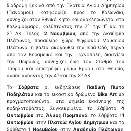
διαδρομή ξεκινά από την Πλατεία Αγίου Δημητρίου
(Πανόρμου), κατηφορίζει προς το Κολωνάκι,
συνεχίζει στον Εθνικό Κήπο και ολοκληρώνεται στο
η
η
Καλλιμάρμαρο, καλύπτοντας την 7
, την 1
και τη
η
2
ΔΚ. Τέλος,
2 Νοεμβρίου
, από την Ακαδημία
Πλάτωνος, προαύλιος χώρο Ψηφιακού Μουσείου
Πλάτωνα, η βόλτα ακολουθεί την Ιερά Οδό, περνά
από τον Κεραμεικό και την Τεχνόπολη, διασχίζει
την Πειραιώς, συνεχίζει έως τον Σταθμό του
Ταύρου και επιστρέφει μέσω Ερμού στο Θησείο,
η
η
αναδεικνύοντας την 4
και την 3
ΔΚ.
Τα
Σάββατα
οι εκδηλώσεις
Παιδική Πίστα
Ποδηλάτου
και το εικαστικό δρώμενο
Bike Art
θα
πραγματοποιούνται στα σημεία εκκίνησης της
ποδηλατοβόλτας. Συγκεκριμένα, το Σάββατο
4
Οκτωβρίου
στο
Άλσος Προμπονά
, το Σάββατο
11
Οκτωβρίου
στην
Πλατεία Αγίου Δημητρίου
και το
Σάββατο
1 Νοεμβρίου
στην
Ακαδημία Πλάτωνος
,