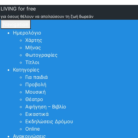
LIVING for free
για όσους θέλουν να απολαύσουν τη ζωή δωρεάν
Navigation
Ημερολόγιο
Χάρτης
Μήνας
Φωτογραφίες
Τίτλοι
Κατηγορίες
Για παιδιά
Προβολή
Μουσική
Θέατρο
Αφήγηση – Βιβλίο
Εικαστικά
Εκδηλώσεις Δρόμου
Online
Ανακοινώσεις