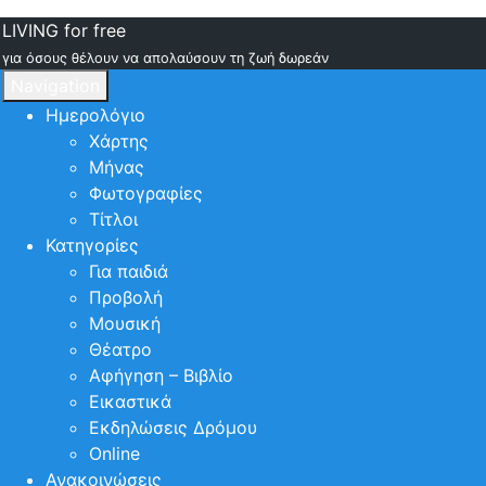
LIVING for free
για όσους θέλουν να απολαύσουν τη ζωή δωρεάν
Navigation
Ημερολόγιο
Χάρτης
Μήνας
Φωτογραφίες
Τίτλοι
Κατηγορίες
Για παιδιά
Προβολή
Μουσική
Θέατρο
Αφήγηση – Βιβλίο
Εικαστικά
Εκδηλώσεις Δρόμου
Online
Ανακοινώσεις