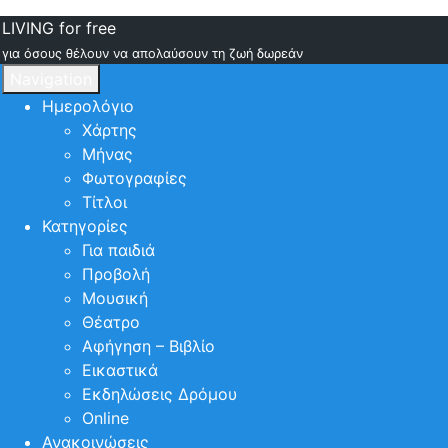
LIVING for free
για όσους θέλουν να απολαύσουν τη ζωή δωρεάν
Navigation
Ημερολόγιο
Χάρτης
Μήνας
Φωτογραφίες
Τίτλοι
Κατηγορίες
Για παιδιά
Προβολή
Μουσική
Θέατρο
Αφήγηση – Βιβλίο
Εικαστικά
Εκδηλώσεις Δρόμου
Online
Ανακοινώσεις