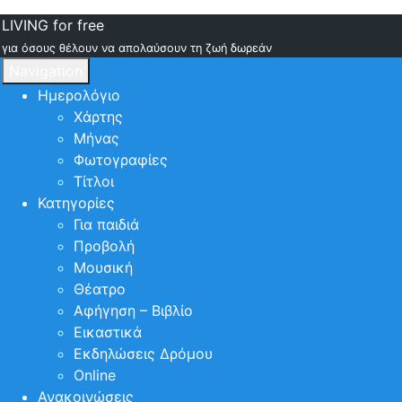
LIVING for free
για όσους θέλουν να απολαύσουν τη ζωή δωρεάν
Navigation
Ημερολόγιο
Χάρτης
Μήνας
Φωτογραφίες
Τίτλοι
Κατηγορίες
Για παιδιά
Προβολή
Μουσική
Θέατρο
Αφήγηση – Βιβλίο
Εικαστικά
Εκδηλώσεις Δρόμου
Online
Ανακοινώσεις