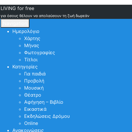
LIVING for free
για όσους θέλουν να απολαύσουν τη ζωή δωρεάν
Navigation
Ημερολόγιο
Χάρτης
Μήνας
Φωτογραφίες
Τίτλοι
Κατηγορίες
Για παιδιά
Προβολή
Μουσική
Θέατρο
Αφήγηση – Βιβλίο
Εικαστικά
Εκδηλώσεις Δρόμου
Online
Ανακοινώσεις