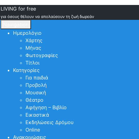
LIVING for free
για όσους θέλουν να απολαύσουν τη ζωή δωρεάν
Navigation
Ημερολόγιο
Χάρτης
Μήνας
Φωτογραφίες
Τίτλοι
Κατηγορίες
Για παιδιά
Προβολή
Μουσική
Θέατρο
Αφήγηση – Βιβλίο
Εικαστικά
Εκδηλώσεις Δρόμου
Online
Ανακοινώσεις