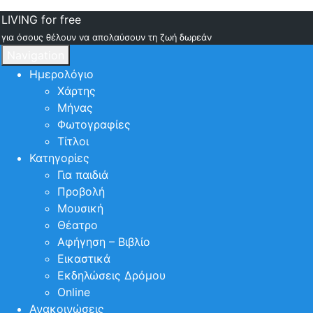
LIVING for free
για όσους θέλουν να απολαύσουν τη ζωή δωρεάν
Navigation
Ημερολόγιο
Χάρτης
Μήνας
Φωτογραφίες
Τίτλοι
Κατηγορίες
Για παιδιά
Προβολή
Μουσική
Θέατρο
Αφήγηση – Βιβλίο
Εικαστικά
Εκδηλώσεις Δρόμου
Online
Ανακοινώσεις